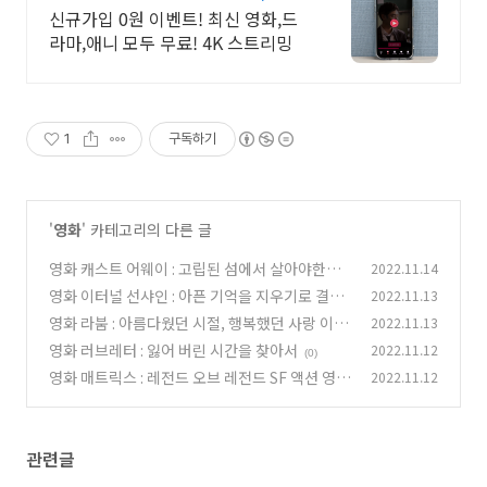
실시간 보기!
신규가입 0원 이벤트! 최신 영화,드
라마,애니 모두 무료! 4K 스트리밍
1
구독하기
'
영화
' 카테고리의 다른 글
영화 캐스트 어웨이 : 고립된 섬에서 살아야한다.
2022.11.14
영화 이터널 선샤인 : 아픈 기억을 지우기로 결심
2022.11.13
(0)
했다.
영화 라붐 : 아름다웠던 시절, 행복했던 사랑 이야
2022.11.13
(0)
기
영화 러브레터 : 잃어 버린 시간을 찾아서
2022.11.12
(0)
(0)
영화 매트릭스 : 레전드 오브 레전드 SF 액션 영화
2022.11.12
(0)
관련글