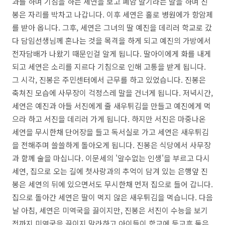
과를 하며 기침을 하는 세연을 보고 폐암 말기라는 말을 하며 진
봉은 자리를 박차고 나갑니다. 이후 세연은 홀로 병원에가 항암제
를 받아 옵니다. 그후, 세연은 그녀의 딸 예진을 데리러 학교로 갔
다 담임선생님께 혼나는 것을 목격을 하게 되고 예진의 가방에서
전자담배가 나왔기 때문인걸 알게 됩니다. 딸아이에게 화를 내게
되고 세연은 소리를 지르다 기침으로 인해 고통을 받게 됩니다.
그 시각, 진봉은 주민센터에서 근무를 하고 있었습니다. 진봉은
축쳐진 모습에 사무장이 걱정스레 말을 건너게 됩니다. 저녁시간,
세연은 예진과 아들 서진에게 줄 새우튀김을 만들고 예진에게 먹
으라 하고 서진을 데리러 가게 됩니다. 하지만 서진은 마중나온
세연을 무시한채 단어장을 들고 독서실로 가고 세연은 새우튀김
을 전해주며 쓸쓸하게 돌아오게 됩니다. 진봉은 식당에서 사무장
과 함께 술을 마십니다. 이문세의 '알수없는 인생'을 부르고 다시
세연, 집으로 오는 길에 첫사랑과의 추억이 담겨 있는 은행앞 진
봉은 세연의 뒤에 있으면서도 무시한채 먼저 집으로 들어 갑니다.
집으로 돌아간 세연은 딸이 먹지 않은 새우튀김을 먹습니다. 다음
날 아침, 세연은 미역국을 끓이지만, 진봉은 서진이 수능을 보기
전까지 미역국을 끓이지 말라하고 아이들이 학교에 등교후 둘은