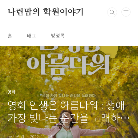
본문 바로가기
나린맘의 학원이야기
홈
태그
방명록
영화
영화 인생은 아름다워 : 생애
가장 빛나는 순간을 노래하
다.
by 나린맘
2022. 11. 14.