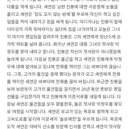
다툼을 하게 됩니다. 세연은 남편 진봉에 대한 서운함에 눈물을
흘리고 세연은 '잠도 오지 않는 밤에'를 부르며 자신이 하고 싶은
일들을 적어 내려가고 짐을 싸게 됩니다. 어디가냐는 진봉의 말에
더이상의 가족 뒷바라지는 싫다며 집을 나가려하고 오늘은 그녀
의 마지막 생일임을 알려주자 진봉은 그저 세연에게 장난스레 손
가락 하트를 날려 줍니다. 화가난 세연은 대뜸 그녀의 첫사랑 박
정우를 찾아 내라고 합니다. 진봉은 자신이 첫사랑이 아니였음에
놀라게 됩니다. 다음날 진봉은 출근을 하고 세연은 진봉에게 박정
우에 대해 알아보고 있냐며 전화를 하지만 그는 바쁘다며 끊습니
다. 그후, 고가의 물건을 결제 했다는 문자가 오고 세연에게 전화
를 하지만 세연은 바쁘다며 전화를 끊어 버립니다. 퇴근한 진봉을
보며 보란듯이 고가의 물건들을 걸치면서 20년 동안 못받은 생일
선물을 구입한거라 하고 진봉에게 이혼서류를 내밀게 됩니다. 다
음날 세연은 물건들을 모두 환불한후, 둘은 첫사랑 박정우를 찾으
로 여정을 시작합니다. 세연은 모교가 있는 목포로 향하게 되고
고속도로를 달리며 이문세의 '솔로예찬'을 부르게 됩니다. 목포에
도착 세연은 아버지 산소를 방문해 인사를 전하고 세연의 첫사랑