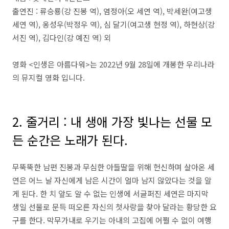
출연진 : 류승룡(강 진봉 역), 염정아(오 세연 역), 박세완(여고생
세연 역), 옹성우(박정우 역), 심 달기(여고생 현정 역), 하현상(강
서진 역), 김다인(강 예진 역) 외
영화 <인생은 아름다워>는 2022년 9월 28일에 개봉한 우리나라
의 뮤지컬 영화 입니다.
2. 줄거리 : 내 생애 가장 빛나는 선물 모
든 순간은 노래가 된다.
무뚝뚝한 남편 진봉과 무심한 아들딸을 위해 헌신하며 살아온 세
연은 어느 날 자신에게 남은 시간이 얼마 남지 않았다는 것을 알
게 된다. 한 치 앞도 알 수 없는 인생에 서글퍼진 세연은 마지막
생일 선물로 문득 떠오른 자신의 첫사랑을 찾아 달라는 황당한 요
구를 한다. 막무가내로 우기는 아내의 고집에 어쩔 수 없이 여행